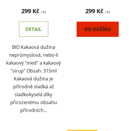
med - EKVÁDOR
regenerace těla, stres,
endokrinní a
299 Kč
299 Kč
/ ks
/ ks
hormonální systém -
PERU
DETAIL
DO KOŠÍKU
BIO Kakaová dužina
neprůmyslová, nebo-li
kakaový "med" a kakaový
"sirup" Obsah: 315ml
Kakaová dužina je
přírodně sladká až
sladkokyselá díky
přirozenému obsahu
přírodních...