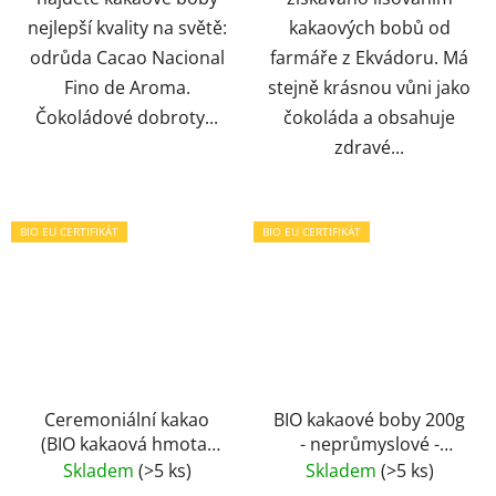
nejlepší kvality na světě:
kakaových bobů od
odrůda Cacao Nacional
farmáře z Ekvádoru. Má
Fino de Aroma.
stejně krásnou vůni jako
Čokoládové dobroty...
čokoláda a obsahuje
zdravé...
BIO EU CERTIFIKÁT
BIO EU CERTIFIKÁT
Ceremoniální kakao
BIO kakaové boby 200g
(BIO kakaová hmota)
- neprůmyslové -
100g - 100% bez cukru
EKVÁDOR
Skladem
(>5 ks)
Skladem
(>5 ks)
- neprůmyslová -