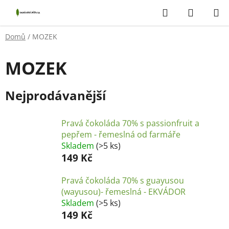
Přejít
Hledat
NÁKUP
na
KOŠÍK
obsah
Domů
/
MOZEK
MOZEK
Nejprodávanější
Pravá čokoláda 70% s passionfruit a
pepřem - řemeslná od farmáře
Skladem
(>5 ks)
149 Kč
Pravá čokoláda 70% s guayusou
(wayusou)- řemeslná - EKVÁDOR
Skladem
(>5 ks)
149 Kč