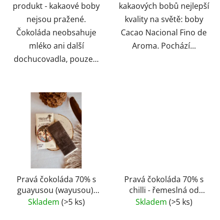
produkt - kakaové boby
kakaových bobů nejlepší
nejsou pražené.
kvality na světě: boby
Čokoláda neobsahuje
Cacao Nacional Fino de
mléko ani další
Aroma. Pochází...
dochucovadla, pouze...
Pravá čokoláda 70% s
Pravá čokoláda 70% s
guayusou (wayusou)-
chilli - řemeslná od
řemeslná - EKVÁDOR
farmáře
Skladem
(>5 ks)
Skladem
(>5 ks)