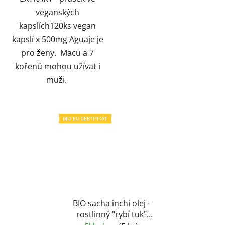
veganských
kapslích120ks vegan
kapslí x 500mg Aguaje je
pro ženy. Macu a 7
kořenů mohou užívat i
muži.
BIO EU CERTIFIKÁT
BIO sacha inchi olej -
rostlinný "rybí tuk"