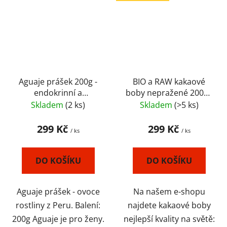
Aguaje prášek 200g -
BIO a RAW kakaové
endokrinní a
boby nepražené 200g -
hormonální systém,
neprůmyslové -
Skladem
(2 ks)
Skladem
(>5 ks)
krása PRO ŽENY
EKVÁDOR
299 Kč
299 Kč
/ ks
/ ks
DO KOŠÍKU
DO KOŠÍKU
Aguaje prášek - ovoce
Na našem e-shopu
rostliny z Peru. Balení:
najdete kakaové boby
200g Aguaje je pro ženy.
nejlepší kvality na světě: