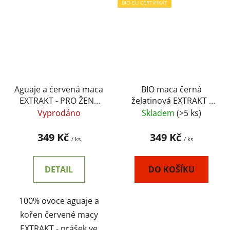
BIO EU CERTIFIKÁT
Aguaje a červená maca
BIO maca černá
EXTRAKT - PRO ŽENY
želatinová EXTRAKT -
120ks x 500mg -
PRO MUŽE - vegan
Vyprodáno
Skladem
(>5 ks)
endokrinní a
kapsle 100ks -
hormonální systém,
regenerace těla, stres,
349 Kč
349 Kč
/ ks
/ ks
krása
endokrinní a
hormonální systém -
PERU
DETAIL
DO KOŠÍKU
100% ovoce aguaje a
kořen červené macy
EXTRAKT - prášek ve