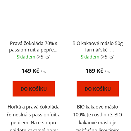
Pravá čokoláda 70% s
BIO kakaové máslo 50g
passionfruit a pepřem
farmářské -
- řemeslná od farmáře
neprůmyslové,
Skladem
(>5 ks)
Skladem
(>5 ks)
řemeslné - EKVÁDOR
149 Kč
169 Kč
/ ks
/ ks
DO KOŠÍKU
DO KOŠÍKU
Hořká a pravá čokoláda
BIO kakaové máslo
řemeslná s passionfuit a
100%. Je rostlinné. BIO
pepřem. Na e-shopu
kakaové máslo je
najdete kakaové boby
získáváno lisováním