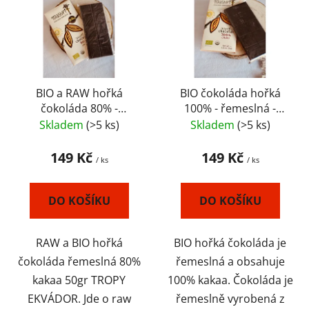
p
o
i
d
s
u
p
k
r
t
o
BIO a RAW hořká
BIO čokoláda hořká
ů
čokoláda 80% -
100% - řemeslná -
d
řemeslná - EKVÁDOR
EKVÁDOR
Skladem
(>5 ks)
Skladem
(>5 ks)
u
k
149 Kč
149 Kč
/ ks
/ ks
t
ů
DO KOŠÍKU
DO KOŠÍKU
RAW a BIO hořká
BIO hořká čokoláda je
čokoláda řemeslná 80%
řemeslná a obsahuje
kakaa 50gr TROPY
100% kakaa. Čokoláda je
EKVÁDOR. Jde o raw
řemeslně vyrobená z