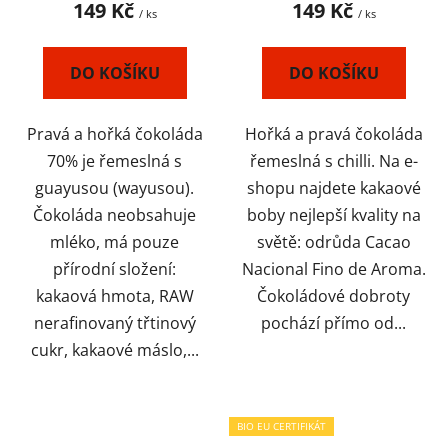
149 Kč
149 Kč
/ ks
/ ks
DO KOŠÍKU
DO KOŠÍKU
Pravá a hořká čokoláda
Hořká a pravá čokoláda
70% je řemeslná s
řemeslná s chilli. Na e-
guayusou (wayusou).
shopu najdete kakaové
Čokoláda neobsahuje
boby nejlepší kvality na
mléko, má pouze
světě: odrůda Cacao
přírodní složení:
Nacional Fino de Aroma.
kakaová hmota, RAW
Čokoládové dobroty
nerafinovaný třtinový
pochází přímo od...
cukr, kakaové máslo,...
BIO EU CERTIFIKÁT