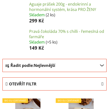
Aguaje prášek 200g - endokrinní a
hormonální systém, krása PRO ŽENY
Skladem
(2 ks)
299 Kč
Pravá čokoláda 70% s chilli - řemeslná od
farmáře
Skladem
(>5 ks)
149 Kč
Ř
Řadit podle:
Nejlevnější
a
z
e
OTEVŘÍT FILTR
n
í
V
p
BIO EU CERTIFIKÁT
BIO EU CERTIFIKÁT
ý
r