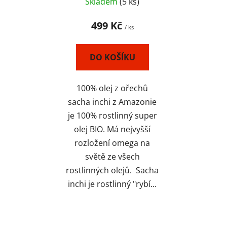
omega 3, 6, 9 - PERU
Skladem
(5 ks)
499 Kč
/ ks
DO KOŠÍKU
100% olej z ořechů
sacha inchi z Amazonie
je 100% rostlinný super
olej BIO. Má nejvyšší
rozložení omega na
světě ze všech
rostlinných olejů. Sacha
inchi je rostlinný "rybí...