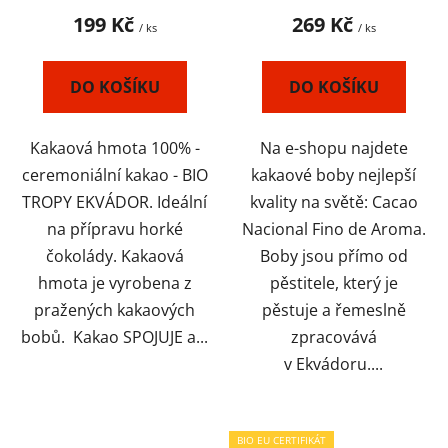
EKVÁDOR
199 Kč
269 Kč
/ ks
/ ks
DO KOŠÍKU
DO KOŠÍKU
Kakaová hmota 100% -
Na e-shopu najdete
ceremoniální kakao - BIO
kakaové boby nejlepší
TROPY EKVÁDOR. Ideální
kvality na světě: Cacao
na přípravu horké
Nacional Fino de Aroma.
čokolády. Kakaová
Boby jsou přímo od
hmota je vyrobena z
pěstitele, který je
pražených kakaových
pěstuje a řemeslně
bobů. Kakao SPOJUJE a...
zpracovává
v Ekvádoru....
BIO EU CERTIFIKÁT