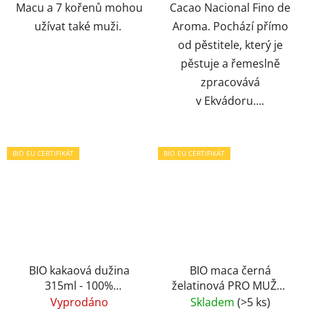
Macu a 7 kořenů mohou
Cacao Nacional Fino de
užívat také muži.
Aroma. Pochází přímo
od pěstitele, který je
pěstuje a řemeslně
zpracovává
v Ekvádoru....
BIO EU CERTIFIKÁT
BIO EU CERTIFIKÁT
BIO kakaová dužina
BIO maca černá
315ml - 100%
želatinová PRO MUŽE -
farmářská - kakaový
prášek 200gr -
Vyprodáno
Skladem
(>5 ks)