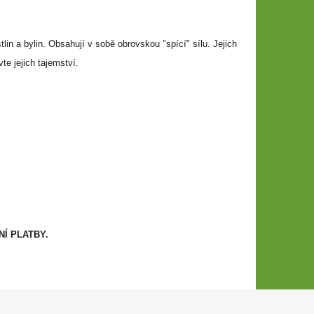
in a bylin. Obsahují v sobě obrovskou "spící" sílu. Jejich
vte jejich tajemství.
Í PLATBY.