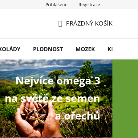
Přihlášení
Registrace
PRÁZDNÝ KOŠÍK
NÁKUPNÍ
KOŠÍK
KOLÁDY
PLODNOST
MOZEK
KRÁSA
Nejvíce omega 3
na světě ze semen
a ořechů