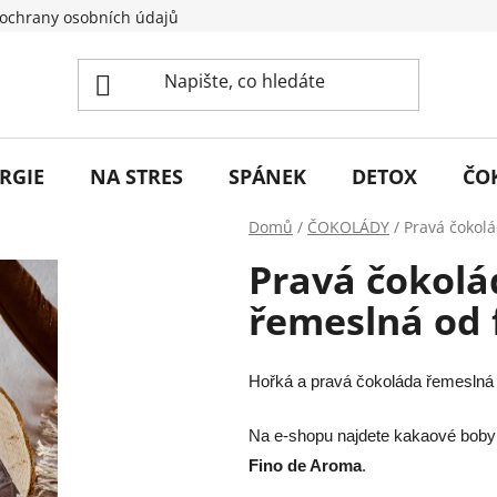
ochrany osobních údajů
RGIE
NA STRES
SPÁNEK
DETOX
ČO
Domů
/
ČOKOLÁDY
/
Pravá čokolá
Pravá čokolád
řemeslná od
Hořká a pravá čokoláda řemeslná s 
Na e-shopu najdete kakaové bob
Fino de Aroma
.