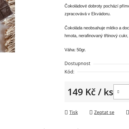
Čokoládové dobroty pochází přímo 
zpracovává v Ekvádoru.
Čokoláda neobsahuje mléko a doch
hmota, nerafinovaný třtinový cukr,
Váha: 50gr.
Dostupnost
Kód:
149 Kč
/ ks
Měrná cena:
Tisk
Zeptat se