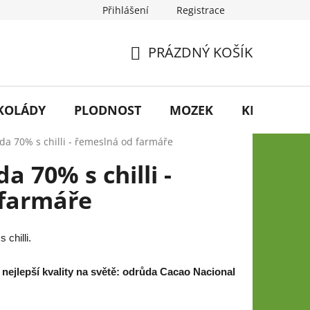
Přihlášení
Registrace
PRÁZDNÝ KOŠÍK
NÁKUPNÍ
KOŠÍK
KOLÁDY
PLODNOST
MOZEK
KRÁSA
da 70% s chilli - řemeslná od farmáře
a 70% s chilli -
 farmáře
chilli.
y
nejlepší kvality na světě: odrůda Cacao Nacional