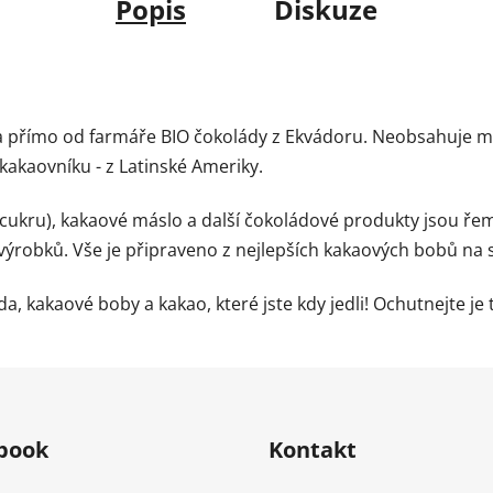
Popis
Diskuze
 přímo od farmáře BIO čokolády z Ekvádoru. Neobsahuje mlé
akaovníku - z Latinské Ameriky.
cukru), kakaové máslo a další čokoládové produkty jsou ře
 výrobků. Vše je připraveno z nejlepších kakaových bobů na
a, kakaové boby a kakao, které jste kdy jedli! Ochutnejte je ta
book
Kontakt