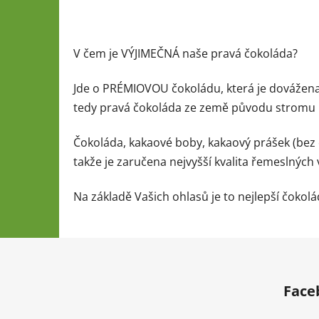
V čem je VÝJIMEČNÁ naše pravá čokoláda?
Jde o PRÉMIOVOU čokoládu, která je dovážena
tedy pravá čokoláda ze země původu stromu k
Čokoláda, kakaové boby, kakaový prášek (bez 
takže je zaručena nejvyšší kvalita řemeslných
Na základě Vašich ohlasů je to nejlepší čokolád
Z
á
Face
p
a