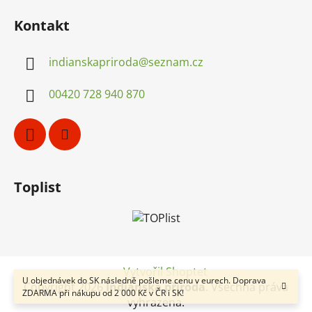
Kontakt
indianskapriroda
@
seznam.cz
00420 728 940 870
Toplist
Vytvořil Shoptet
U objednávek do SK následně pošleme cenu v eurech. Doprava
Copyright 2026
Indiánská příroda
. Všechna práva
ZDARMA při nákupu od 2 000 Kč v ČR i SK!
vyhrazena.