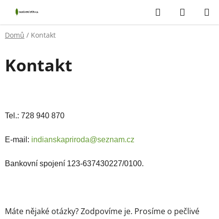
Přejít
Hledat
NÁKUP
na
KOŠÍK
obsah
Domů
/
Kontakt
Kontakt
Tel.: 728 940 870
E-mail:
indianskapriroda@seznam.cz
Bankovní spojení 123-637430227/0100.
Máte nějaké otázky? Zodpovíme je. Prosíme o pečlivé