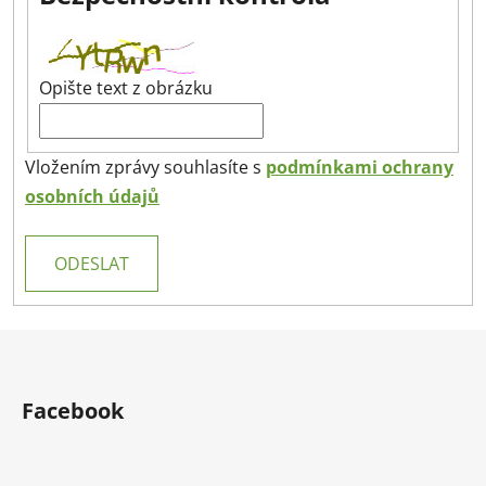
Opište text z obrázku
Vložením zprávy souhlasíte s
podmínkami ochrany
osobních údajů
ODESLAT
Z
á
p
Facebook
a
t
í