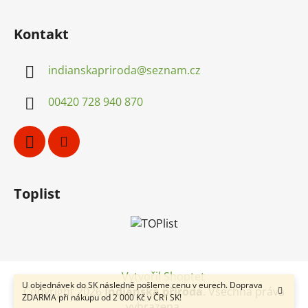
í
Kontakt
indianskapriroda
@
seznam.cz
00420 728 940 870
Toplist
Vytvořil Shoptet
U objednávek do SK následně pošleme cenu v eurech. Doprava
Copyright 2026
Indiánská příroda
. Všechna práva
ZDARMA při nákupu od 2 000 Kč v ČR i SK!
vyhrazena.