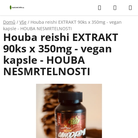
Přejít
Hledat
NÁKUP
na
KOŠÍK
obsah
Domů
/
Vše
/
Houba reishi EXTRAKT 90ks x 350mg - vegan
kapsle - HOUBA NESMRTELNOSTI
Houba reishi EXTRAKT
90ks x 350mg - vegan
kapsle - HOUBA
NESMRTELNOSTI