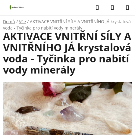
Přejít
Hledat
NÁKUP
na
KOŠÍK
obsah
Domů
/
Vše
/
AKTIVACE VNITŘNÍ SÍLY A VNITŘNÍHO JÁ krystalová
voda - Tyčinka pro nabití vody minerály
AKTIVACE VNITŘNÍ SÍLY A
VNITŘNÍHO JÁ krystalová
voda - Tyčinka pro nabití
vody minerály