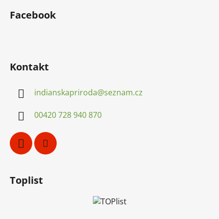
p
Facebook
a
t
í
Kontakt
indianskapriroda
@
seznam.cz
00420 728 940 870
Toplist