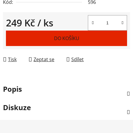
Kód:
596
249 Kč
/ ks
Měrná cena:
DO KOŠÍKU
Tisk
Zeptat se
Sdílet
Popis
Diskuze
Z
á