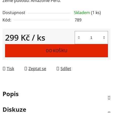
Země původu: Amazonie Peru.
Dostupnost
Skladem
(1 ks)
Kód:
789
299 Kč
/ ks
Měrná cena:
DO KOŠÍKU
Tisk
Zeptat se
Sdílet
Popis
Diskuze