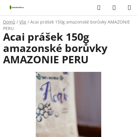
Přejít
Hledat
NÁKUP
na
KOŠÍK
obsah
Domů
/
Vše
/
Acai prášek 150g amazonské borůvky AMAZONIE
PERU
Acai prášek 150g
amazonské borůvky
AMAZONIE PERU