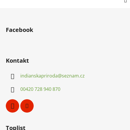
Z
á
p
Facebook
a
t
í
Kontakt
indianskapriroda
@
seznam.cz
00420 728 940 870
Toplist