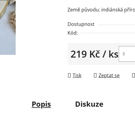
Země původu: indiánská příro
Dostupnost
Kód:
219 Kč
/ ks
Měrná cena:
Tisk
Zeptat se
Popis
Diskuze