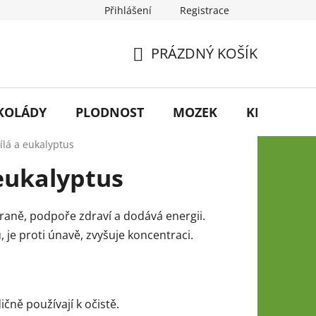
Přihlášení
Registrace
PRÁZDNÝ KOŠÍK
NÁKUPNÍ
KOŠÍK
KOLÁDY
PLODNOST
MOZEK
KRÁSA
bílá a eukalyptus
 eukalyptus
raně, podpoře zdraví a dodává energii.
je proti únavě, zvyšuje koncentraci.
čně používají k očistě.