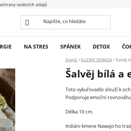
ochrany osobních údajů
RGIE
NA STRES
SPÁNEK
DETOX
ČO
Domů
/
KLIDNÝ DOMOV
/
Šalvěj 
Šalvěj bílá a
Toto vykuřovadlo slouží k och
Podporuje emoční rovnováhu, 
Délka 10 cm.
Indiáni kmene Nawajo ho tradi