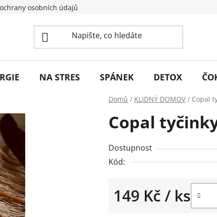
ochrany osobních údajů
RGIE
NA STRES
SPÁNEK
DETOX
ČO
Domů
/
KLIDNÝ DOMOV
/
Copal t
Copal tyčinky
Dostupnost
Kód:
149 Kč
/ ks
Měrná cena: