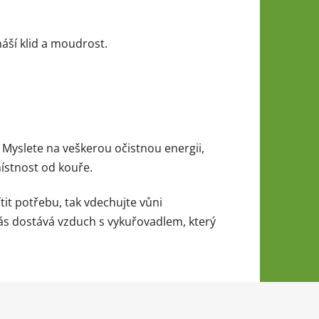
náší klid a moudrost.
 Myslete na veškerou očistnou energii,
místnost od kouře.
ítit potřebu, tak vdechujte vůni
 vás dostává vzduch s vykuřovadlem, který