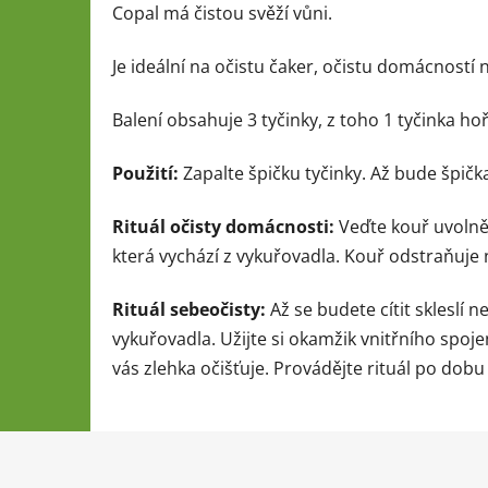
Copal má čistou svěží vůni.
Je ideální na očistu čaker, očistu domácností
Balení obsahuje 3 tyčinky, z toho 1 tyčinka hoř
Použití:
Zapalte špičku tyčinky. Až bude špičk
Rituál očisty domácnosti:
Veďte kouř uvolněn
která vychází z vykuřovadla. Kouř odstraňuje n
Rituál sebeočisty:
Až se budete cítit skleslí n
vykuřovadla. Užijte si okamžik vnitřního spoj
vás zlehka očišťuje. Provádějte rituál po dobu
Z