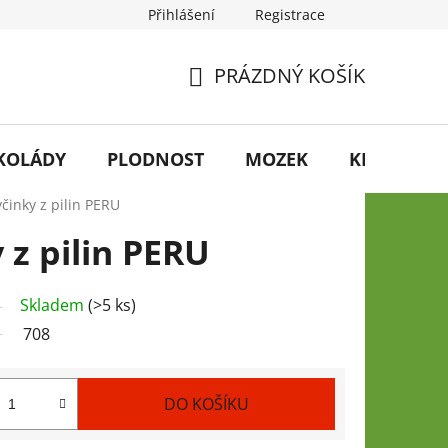
Přihlášení
Registrace
PRÁZDNÝ KOŠÍK
NÁKUPNÍ
KOŠÍK
KOLÁDY
PLODNOST
MOZEK
KRÁSA
yčinky z pilin PERU
 z pilin PERU
Skladem
(>5 ks)
708
DO KOŠÍKU