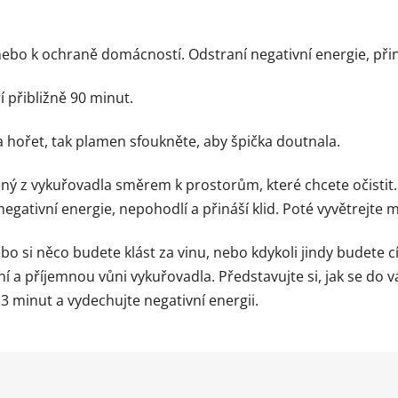
 nebo k ochraně domácností. Odstraní negativní energie, při
í přibližně 90 minut.
a hořet, tak plamen sfoukněte, aby špička doutnala.
ý z vykuřovadla směrem k prostorům, které chcete očistit.
egativní energie, nepohodlí a přináší klid. Poté vyvětrejte 
ebo si něco budete klást za vinu, nebo kdykoli jindy budete c
ení a příjemnou vůni vykuřovadla. Představujte si, jak se do
 3 minut a vydechujte negativní energii.