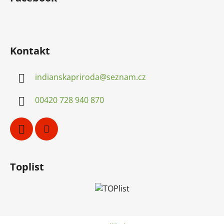
a
t
í
Kontakt
indianskapriroda
@
seznam.cz
00420 728 940 870
Toplist