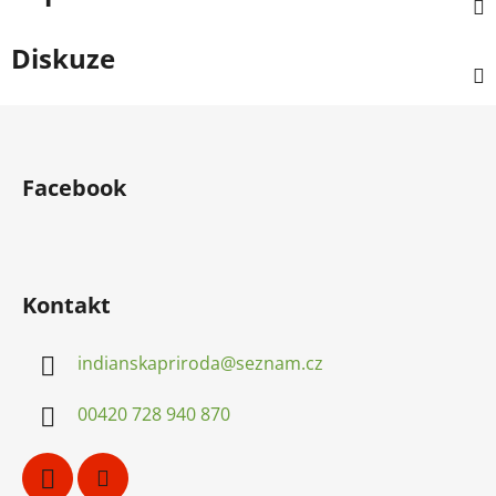
Diskuze
Z
á
p
Facebook
a
t
í
Kontakt
indianskapriroda
@
seznam.cz
00420 728 940 870