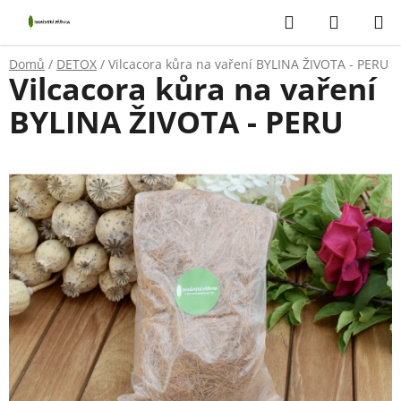
Přejít
Hledat
NÁKUP
na
KOŠÍK
obsah
Domů
/
DETOX
/
Vilcacora kůra na vaření BYLINA ŽIVOTA - PERU
Vilcacora kůra na vaření
BYLINA ŽIVOTA - PERU