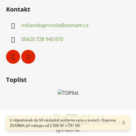
Kontakt
indianskapriroda
@
seznam.cz
00420 728 940 870
Toplist
Vytvořil Shoptet
U objednávek do SK následně pošleme cenu v eurech. Doprava
Copyright 2026
Indiánská příroda
. Všechna práva
ZDARMA při nákupu od 2 000 Kč v ČR i SK!
vyhrazena.