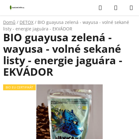
Přejít
Hledat
NÁKUP
na
KOŠÍK
obsah
Domů
/
DETOX
/
BIO guayusa zelená - wayusa - volné sekané
listy - energie jaguára - EKVÁDOR
BIO guayusa zelená -
wayusa - volné sekané
listy - energie jaguára -
EKVÁDOR
BIO EU CERTIFIKÁT